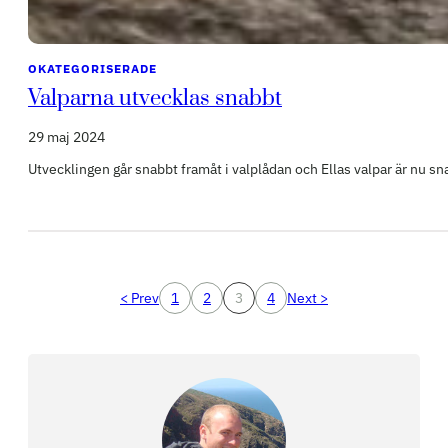
OKATEGORISERADE
Valparna utvecklas snabbt
29 maj 2024
Utvecklingen går snabbt framåt i valplådan och Ellas valpar är nu sn
< Prev
1
2
3
4
Next >