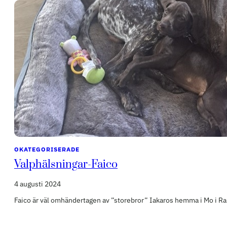
OKATEGORISERADE
Valphälsningar-Faico
4 augusti 2024
Faico är väl omhändertagen av ”storebror” Iakaros hemma i Mo i Ran